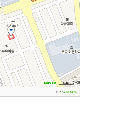
©
NAVER Corp.