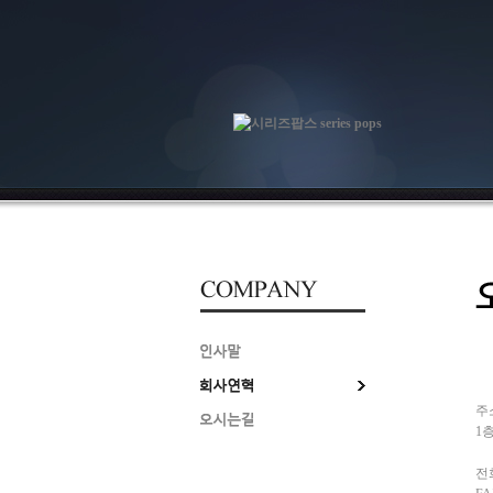
주소
1층
전화